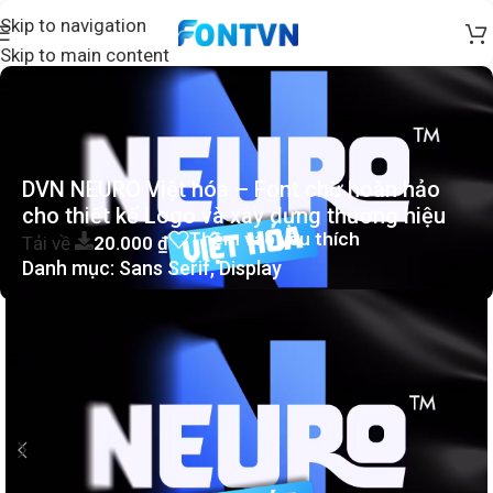
Skip to navigation
Skip to main content
DVN NEURO Việt hóa – Font chữ hoàn hảo
cho thiết kế Logo và xây dựng thương hiệu
Thêm vào yêu thích
Tải về
20.000
₫
Danh mục:
Sans Serif
,
Display