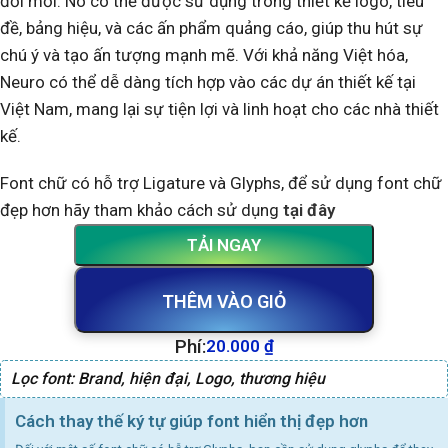
đổi mới. Nó có thể được sử dụng trong thiết kế logo, tiêu
đề, bảng hiệu, và các ấn phẩm quảng cáo, giúp thu hút sự
chú ý và tạo ấn tượng mạnh mẽ. Với khả năng Việt hóa,
Neuro có thể dễ dàng tích hợp vào các dự án thiết kế tại
Việt Nam, mang lại sự tiện lợi và linh hoạt cho các nhà thiết
kế.
Font chữ có hỗ trợ Ligature và Glyphs, để sử dụng font chữ
đẹp hơn hãy tham khảo cách sử dụng
tại đây
TẢI NGAY
THÊM VÀO GIỎ
Phí:
20.000
₫
Lọc font:
Brand
,
hiện đại
,
Logo
,
thương hiệu
Cách thay thế ký tự giúp font hiển thị đẹp hơn