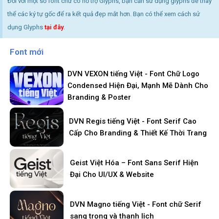
Đối với một số font chữ có hỗ trợ Glyphs, bạn cần sử dụng glyphs để thay
thể các ký tự gốc để ra kết quả đẹp mắt hơn. Bạn có thể xem cách sử
dụng Glyphs
tại đây
.
Font mới
DVN VEXON tiếng Việt - Font Chữ Logo
Condensed Hiện Đại, Mạnh Mẽ Dành Cho
Branding & Poster
DVN Regis tiếng Việt - Font Serif Cao
Cấp Cho Branding & Thiết Kế Thời Trang
Geist Việt Hóa – Font Sans Serif Hiện
Đại Cho UI/UX & Website
DVN Magno tiếng Việt - Font chữ Serif
sang trọng và thanh lịch