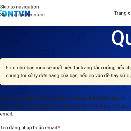
Skip to navigation
Trang c
Skip to main content
Q
Font chữ bạn mua sẽ xuất hiện tại trang
tải xuống
, nếu ch
chúng tôi xử lý đơn hàng của bạn, nếu có vấn đề hãy sử d
Quên mật khẩu? Vui lòng nhập tên đăng nhập hoặc địa chỉ
email. Bạn sẽ nhận được một liên kết tạo mật khẩu mới qua
email.
Tên đăng nhập hoặc email
*