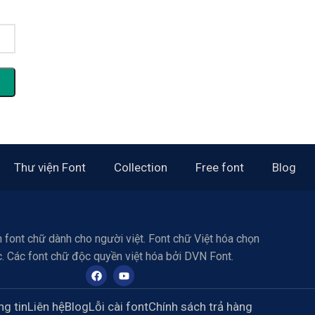
Thư viện Font
Collection
Free font
Blog
 font chữ dành cho người việt. Font chữ Việt hóa chọn
c. Các font chữ độc quyền việt hóa bởi DVN Font.
g tin
Liên hệ
Blog
Lỗi cài font
Chính sách trả hàng