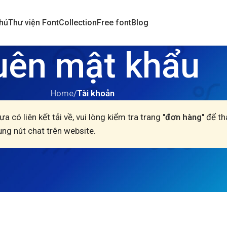
hủ
Thư viện Font
Collection
Free font
Blog
uên mật khẩu
Home
/
Tài khoản
ưa có liên kết tải về, vui lòng kiểm tra trang "
đơn hàng
" để t
ụng nút chat trên website.