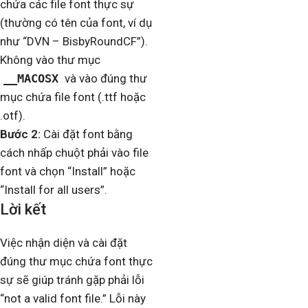
chứa các file font thực sự
(thường có tên của font, ví dụ
như “DVN – BisbyRoundCF”).
Không vào thư mục
__MACOSX
và vào đúng thư
mục chứa file font (.ttf hoặc
.otf).
Bước 2:
Cài đặt font bằng
cách nhấp chuột phải vào file
font và chọn “Install” hoặc
“Install for all users”.
Lời kết
Việc nhận diện và cài đặt
đúng thư mục chứa font thực
sự sẽ giúp tránh gặp phải lỗi
“not a valid font file.” Lỗi này