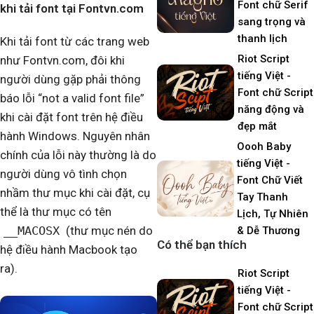
Font chữ Serif
khi tải font tại Fontvn.com
sang trọng và
thanh lịch
Khi tải font từ các trang web
Riot Script
như Fontvn.com, đôi khi
tiếng Việt -
người dùng gặp phải thông
Font chữ Script
báo lỗi “not a valid font file”
năng động và
khi cài đặt font trên hệ điều
đẹp mắt
hành Windows. Nguyên nhân
Oooh Baby
chính của lỗi này thường là do
tiếng Việt -
người dùng vô tình chọn
Font Chữ Viết
nhầm thư mục khi cài đặt, cụ
Tay Thanh
thể là thư mục có tên
Lịch, Tự Nhiên
__MACOSX
(thư mục nén do
& Dễ Thương
Có thể bạn thích
hệ điều hành Macbook tạo
ra).
Riot Script
tiếng Việt -
Font chữ Script