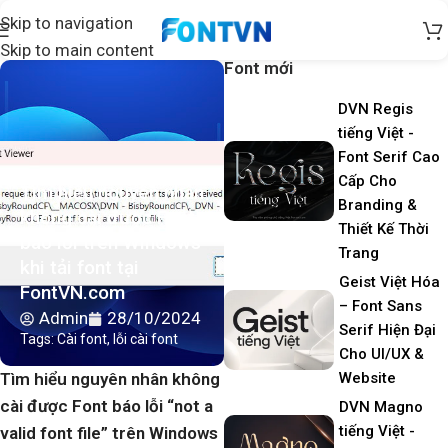
Skip to navigation
Skip to main content
Font mới
DVN Regis
tiếng Việt -
Font Serif Cao
Cấp Cho
Tìm hiểu nguyên nhân
Branding &
không cài được Font
Thiết Kế Thời
báo lỗi trên Windows
Trang
khi tải font tại
Geist Việt Hóa
FontVN.com
– Font Sans
Admin
28/10/2024
Serif Hiện Đại
Tags:
Cài font
,
lỗi cài font
Cho UI/UX &
Tìm hiểu nguyên nhân không
Website
cài được Font báo lỗi “not a
DVN Magno
tiếng Việt -
valid font file” trên Windows