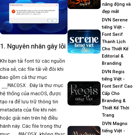
năng động và
đẹp mắt
DVN Serene
tiếng Việt -
Font Serif
Thanh Lịch
1. Nguyên nhân gây lỗi
Cho Thiết Kế
Editorial &
Khi bạn tải font từ các nguồn
Branding
chia sẻ, các file tải về đôi khi
DVN Regis
bao gồm cả thư mục
tiếng Việt -
__MACOSX
. Đây là thư mục
Font Serif Cao
hệ thống của macOS, được
Cấp Cho
Branding &
tạo ra để lưu trữ thông tin
Thiết Kế Thời
metadata của file khi nén
Trang
hoặc giải nén trên hệ điều
DVN Magno
hành này. Các file trong thư
tiếng Việt -
mục
__MACOSX
không thực