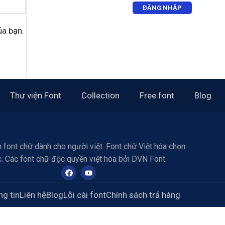
ĐĂNG NHẬP
ủa bạn.
Thư viện Font
Collection
Free font
Blog
 font chữ dành cho người việt. Font chữ Việt hóa chọn
c. Các font chữ độc quyền việt hóa bởi DVN Font.
g tin
Liên hệ
Blog
Lỗi cài font
Chính sách trả hàng