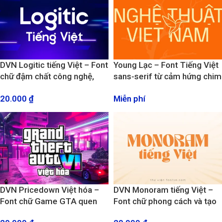
DVN Logitic tiếng Việt – Font
Young Lạc – Font Tiếng Việt
chữ đậm chất công nghệ,
sans-serif từ cảm hứng chim
viễn tưởng thích hợp làm
lạc
20.000
₫
Miễn phí
Logo
DVN Pricedown Việt hóa –
DVN Monoram tiếng Việt –
Font chữ Game GTA quen
Font chữ phong cách và tạo
thuộc
dấu ấn