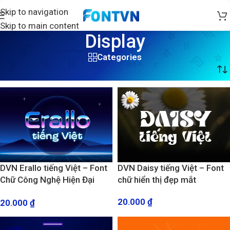
Skip to navigation
Skip to main content
Display
Categories
Trang chủ
/
Display
DVN Erallo tiếng Việt – Font
DVN Daisy tiếng Việt – Font
Chữ Công Nghệ Hiện Đại
chữ hiển thị đẹp mắt
Đậm Chất Tương Lai
20.000
₫
20.000
₫