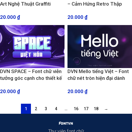
Art Nghệ Thuật Graffiti
– Cảm Hứng Retro Thập
Bubble Cổ Điển
Niên 70 Đầy Cuốn Hút
20.000
₫
20.000
₫
DVN SPACE – Font chữ viễn
DVN Mello tiếng Việt – Font
tưởng góc cạnh cho thiết kế
chữ nét tròn hiện đại dành
tương lai
cho thiết kế Brand và thương
20.000
₫
20.000
₫
hiệu
1
2
3
4
…
16
17
18
→
Thư viện font chữ