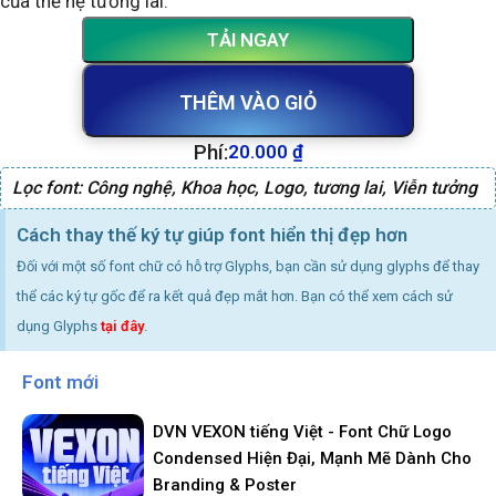
của thế hệ tương lai.
TẢI NGAY
THÊM VÀO GIỎ
Phí:
20.000
₫
Lọc font:
Công nghệ
,
Khoa học
,
Logo
,
tương lai
,
Viễn tưởng
Cách thay thế ký tự giúp font hiển thị đẹp hơn
Đối với một số font chữ có hỗ trợ Glyphs, bạn cần sử dụng glyphs để thay
thể các ký tự gốc để ra kết quả đẹp mắt hơn. Bạn có thể xem cách sử
dụng Glyphs
tại đây
.
Font mới
DVN VEXON tiếng Việt - Font Chữ Logo
Condensed Hiện Đại, Mạnh Mẽ Dành Cho
Branding & Poster