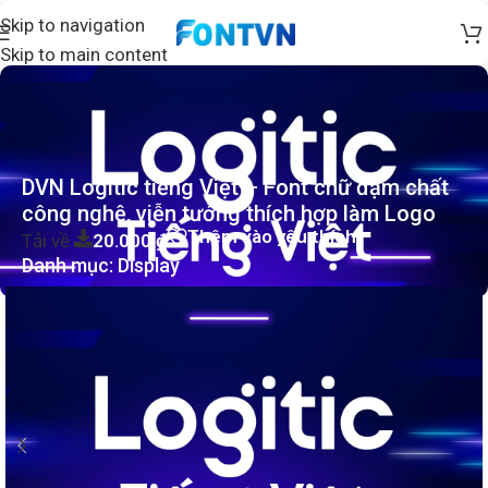
Skip to navigation
Skip to main content
DVN Logitic tiếng Việt – Font chữ đậm chất
công nghệ, viễn tưởng thích hợp làm Logo
Thêm vào yêu thích
Tải về
20.000
₫
Danh mục:
Display