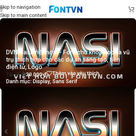
Skip to navigation
Skip to main content
DVN Nasi Việt hóa – Font chữ khoa học và vũ
trụ thích hợp cho các dự án sáng tạo, tiền
điện tử, Logo
Thêm vào yêu thích
Tải về
20.000
₫
Danh mục:
Display
,
Sans Serif