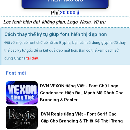
Phí:
20.000
₫
Lọc font:
hiện đại
,
không gian
,
Logo
,
Nasa
,
Vũ trụ
Cách thay thế ký tự giúp font hiển thị đẹp hơn
Đối với một số font chữ có hỗ trợ Glyphs, bạn cần sử dụng glyphs để thay
thể các ký tự gốc để ra kết quả đẹp mắt hơn. Bạn có thể xem cách sử
dụng Glyphs
tại đây
.
Font mới
DVN VEXON tiếng Việt - Font Chữ Logo
Condensed Hiện Đại, Mạnh Mẽ Dành Cho
Branding & Poster
DVN Regis tiếng Việt - Font Serif Cao
Cấp Cho Branding & Thiết Kế Thời Trang