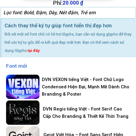
Phí:
20.000
₫
Lọc font:
Bold
,
Đậm
,
Dày
,
Nét đậm
,
Trẻ em
Cách thay thế ký tự giúp font hiển thị đẹp hơn
Đối với một số font chữ có hỗ trợ Glyphs, bạn cần sử dụng glyphs để thay
thể các ký tự gốc để ra kết quả đẹp mắt hơn. Bạn có thể xem cách sử
dụng Glyphs
tại đây
.
Font mới
DVN VEXON tiếng Việt - Font Chữ Logo
Condensed Hiện Đại, Mạnh Mẽ Dành Cho
Branding & Poster
DVN Regis tiếng Việt - Font Serif Cao
Cấp Cho Branding & Thiết Kế Thời Trang
Geist Việt Hóa – Font Sans Serif Hiện