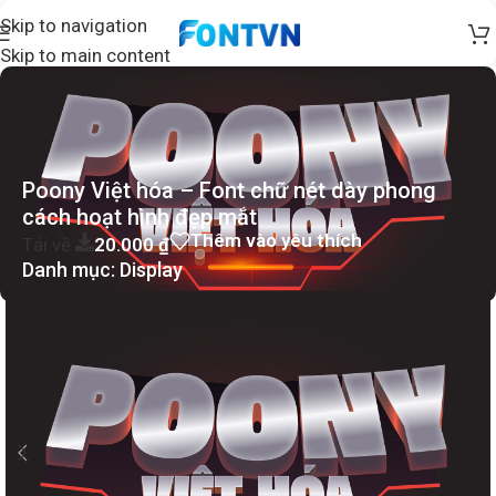
Skip to navigation
Skip to main content
Poony Việt hóa – Font chữ nét dày phong
cách hoạt hình đẹp mắt
Thêm vào yêu thích
Tải về
20.000
₫
Danh mục:
Display