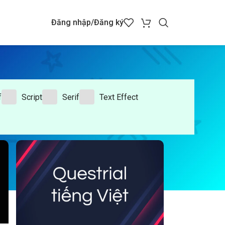
Đăng nhập/Đăng ký
f
Script
Serif
Text Effect