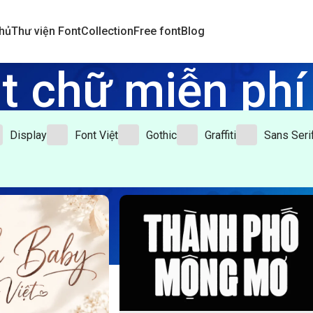
hủ
Thư viện Font
Collection
Free font
Blog
t chữ miễn phí
Home
/
Font chữ miễn phí
Display
Font Việt
Gothic
Graffiti
Sans Seri