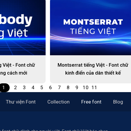
 Việt - Font chữ
Montserrat tiếng Việt - Font chữ
ng cách mới
kinh điển của dân thiết kế
1
2
3
4
5
6
7
8
9
10
11
Thư viện Font
Collection
Free font
Blog