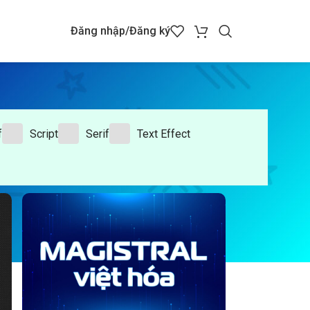
Đăng nhập/Đăng ký
f
Script
Serif
Text Effect