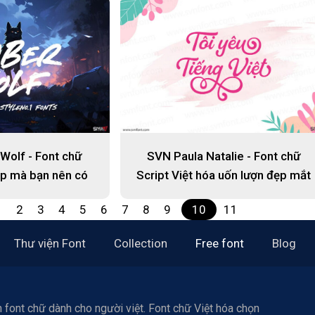
Wolf - Font chữ
SVN Paula Natalie - Font chữ
ẹp mà bạn nên có
Script Việt hóa uốn lượn đẹp mắt
1
2
3
4
5
6
7
8
9
10
11
Thư viện Font
Collection
Free font
Blog
 font chữ dành cho người việt. Font chữ Việt hóa chọn