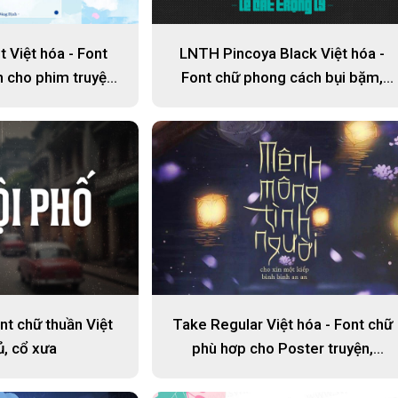
t Việt hóa - Font
LNTH Pincoya Black Việt hóa -
h cho phim truyện,
Font chữ phong cách bụi bặm,
n tình
đường phố
nt chữ thuần Việt
Take Regular Việt hóa - Font chữ
ủ, cổ xưa
phù hơp cho Poster truyện,
Poster phim cổ trang