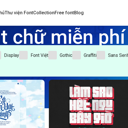
hủ
Thư viện Font
Collection
Free font
Blog
t chữ miễn phí
Home
/
Font chữ miễn phí
Display
Font Việt
Gothic
Graffiti
Sans Seri