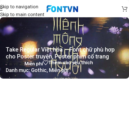
Skip to navigation
Skip to main content
Take Regular Việt hóa – Font chữ phù hơp
cho Poster truyện, Poster phim cổ trang
Thêm vào yêu thích
Tải về
Miễn phí
Danh mục:
Gothic
,
Miễn phí