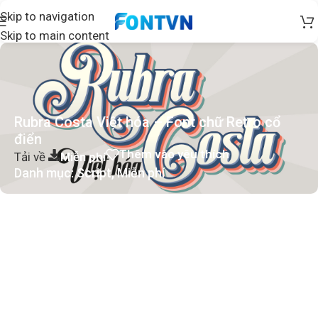
Skip to navigation
Skip to main content
Rubra Costa Việt hóa – Font chữ Retro cổ
điển
Thêm vào yêu thích
Tải về
Miễn phí
Danh mục:
Script
,
Miễn phí