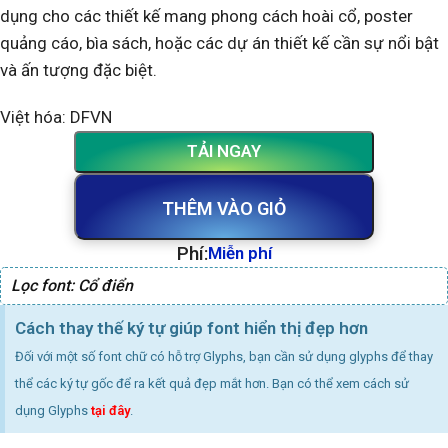
dụng cho các thiết kế mang phong cách hoài cổ, poster
quảng cáo, bìa sách, hoặc các dự án thiết kế cần sự nổi bật
và ấn tượng đặc biệt.
Việt hóa: DFVN
TẢI NGAY
THÊM VÀO GIỎ
Phí:
Miễn phí
Lọc font:
Cổ điển
Cách thay thế ký tự giúp font hiển thị đẹp hơn
Đối với một số font chữ có hỗ trợ Glyphs, bạn cần sử dụng glyphs để thay
thể các ký tự gốc để ra kết quả đẹp mắt hơn. Bạn có thể xem cách sử
dụng Glyphs
tại đây
.