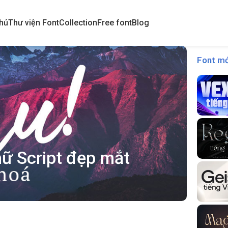
hủ
Thư viện Font
Collection
Free font
Blog
Font mớ
hữ Script đẹp mắt