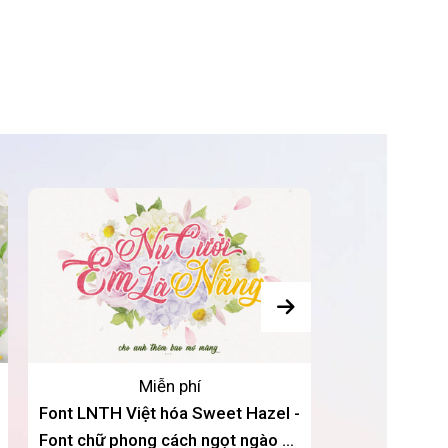
Miễn phí
Font LNTH Việt hóa Sweet Hazel -
DVN Noble - 
Font chữ phong cách ngọt ngào dễ
hóa sang 