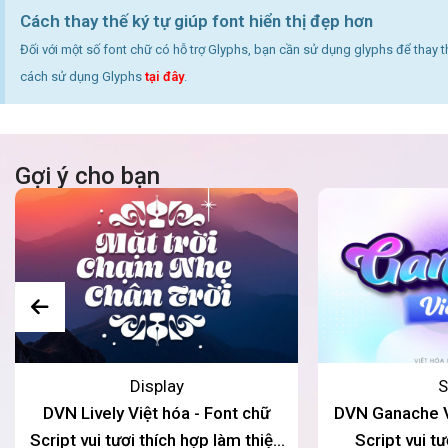
Cách thay thế ký tự giúp font hiển thị đẹp hơn
Đối với một số font chữ có hỗ trợ Glyphs, bạn cần sử dụng glyphs để thay 
cách sử dụng Glyphs
tại đây
.
Gợi ý cho bạn
Display
S
DVN Lively Việt hóa - Font chữ
DVN Ganache Vi
Script vui tươi thích hợp làm thiệp
Script vui t