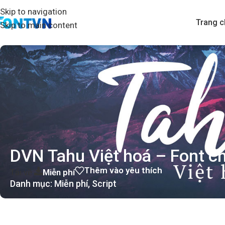
Skip to navigation
Trang c
Skip to main content
DVN Tahu Việt hoá – Font c
Thêm vào yêu thích
Tải về
Miễn phí
Danh mục:
Miễn phí
,
Script