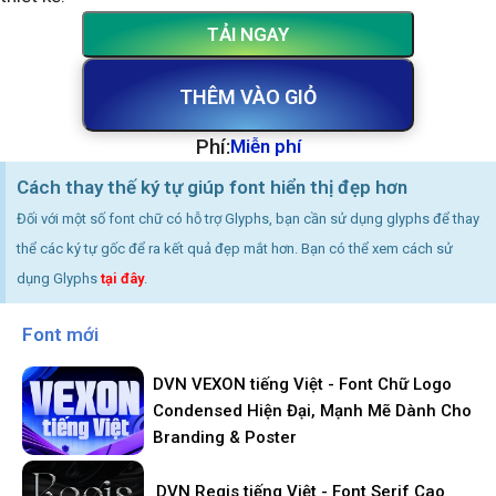
TẢI NGAY
THÊM VÀO GIỎ
Phí:
Miễn phí
Cách thay thế ký tự giúp font hiển thị đẹp hơn
Đối với một số font chữ có hỗ trợ Glyphs, bạn cần sử dụng glyphs để thay
thể các ký tự gốc để ra kết quả đẹp mắt hơn. Bạn có thể xem cách sử
dụng Glyphs
tại đây
.
Font mới
DVN VEXON tiếng Việt - Font Chữ Logo
Condensed Hiện Đại, Mạnh Mẽ Dành Cho
Branding & Poster
DVN Regis tiếng Việt - Font Serif Cao