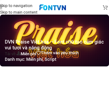
Skip to navigation
Skip to main content
DVN Praise Việt hóa – Font chữ tạo cảm giác
vui tươi và năng động
Thêm vào yêu thích
Tải về
Miễn phí
Danh mục:
Miễn phí
,
Script