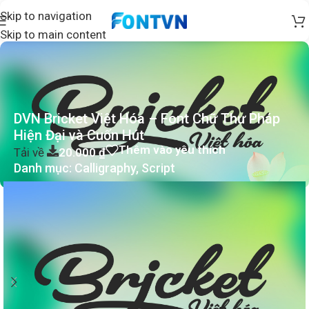
Skip to navigation
Skip to main content
DVN Bricket Việt Hóa – Font Chữ Thư Pháp
Hiện Đại và Cuốn Hút
Thêm vào yêu thích
Tải về
20.000
₫
Danh mục:
Calligraphy
,
Script