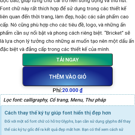
độc đáo, giúp từng chữ cái trở nên sống động và thu hút.
Font chữ này rất thích hợp để sử dụng trong các thiết kế
liên quan đến thời trang, làm đẹp, hoặc các sản phẩm cao
cấp. Nó cũng phù hợp cho các tiêu đề, logo, và những ấn
phẩm cần sự nổi bật và phong cách riêng biệt. “Bricket” sẽ
là lựa chọn lý tưởng cho những ai muốn tạo nên một dấu ấn
đặc biệt và đẳng cấp trong các thiết kế của mình.
TẢI NGAY
THÊM VÀO GIỎ
Phí:
20.000
₫
Lọc font:
calligraphy
,
Cổ trang
,
Menu
,
Thư pháp
Cách thay thế ký tự giúp font hiển thị đẹp hơn
Đối với một số font chữ có hỗ trợ Glyphs, bạn cần sử dụng glyphs để thay
thể các ký tự gốc để ra kết quả đẹp mắt hơn. Bạn có thể xem cách sử