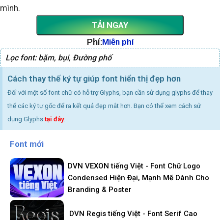
mình.
TẢI NGAY
Phí:
Miễn phí
Lọc font:
bặm
,
bụi
,
Đường phố
Cách thay thế ký tự giúp font hiển thị đẹp hơn
Đối với một số font chữ có hỗ trợ Glyphs, bạn cần sử dụng glyphs để thay
thể các ký tự gốc để ra kết quả đẹp mắt hơn. Bạn có thể xem cách sử
dụng Glyphs
tại đây
.
Font mới
DVN VEXON tiếng Việt - Font Chữ Logo
Condensed Hiện Đại, Mạnh Mẽ Dành Cho
Branding & Poster
DVN Regis tiếng Việt - Font Serif Cao