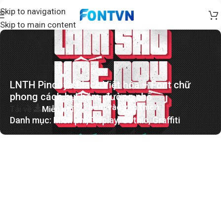
Skip to navigation
Skip to main content
LNTH Pincoya Black Việt hóa – Font chữ
phong cách bụi bặm, đường phố
Thêm vào yêu thích
Tải về
Miễn phí
Danh mục:
Miễn phí
,
Display
,
Gothic
,
Graffiti