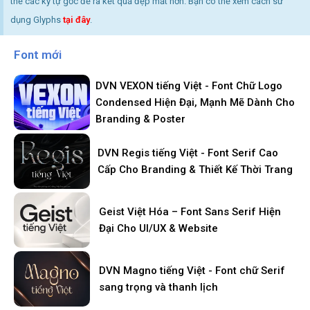
thể các ký tự gốc để ra kết quả đẹp mắt hơn. Bạn có thể xem cách sử
dụng Glyphs
tại đây
.
Font mới
DVN VEXON tiếng Việt - Font Chữ Logo
Condensed Hiện Đại, Mạnh Mẽ Dành Cho
Branding & Poster
DVN Regis tiếng Việt - Font Serif Cao
Cấp Cho Branding & Thiết Kế Thời Trang
Geist Việt Hóa – Font Sans Serif Hiện
Đại Cho UI/UX & Website
DVN Magno tiếng Việt - Font chữ Serif
sang trọng và thanh lịch