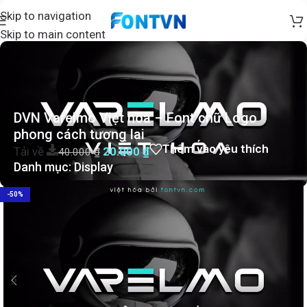
Skip to navigation
Skip to main content
DVN Varelmo Việt hóa – Font chữ Logo
phong cách tương lai
Thêm vào yêu thích
Tải về
20.000
₫
40.000
₫
Danh mục:
Display
-50%