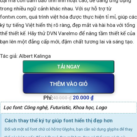
đại mà còn đảm bảo tính linh hoạt cao, dễ dàng ứng dụng
trong nhiều ngữ cảnh khác nhau. Với sự hỗ trợ từ
fontvn.com, quá trình việt hóa được thực hiện tỉ mỉ, giúp các
ký tự tiếng Việt hiển thị rõ ràng, đẹp mắt và hài hòa với tổng
thể thiết kế. Hãy thử DVN Varelmo để nâng tầm thiết kế của
bạn lên một đẳng cấp mới, đậm chất tương lai và sáng tạo.
Tác giả:
Albert Kalinga
TẢI NGAY
THÊM VÀO GIỎ
Phí:
20.000
₫
40.000
₫
Lọc font:
Công nghệ
,
Futuristic
,
Khoa học
,
Logo
Cách thay thế ký tự giúp font hiển thị đẹp hơn
Đối với một số font chữ có hỗ trợ Glyphs, bạn cần sử dụng glyphs để thay