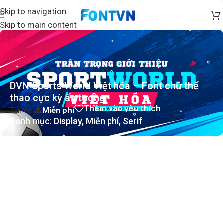
Skip to navigation
Skip to main content
DVN Sports World Việt hóa – Font chữ thể
thao cực kỳ ấn tượng
Thêm vào yêu thích
Tải về
Miễn phí
Danh mục:
Display
,
Miễn phí
,
Serif