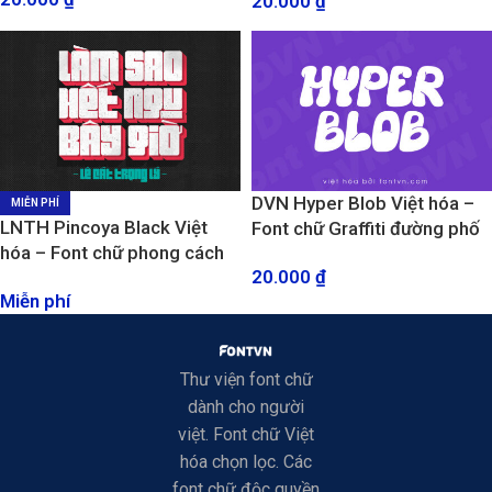
20.000
₫
trà sữa
DVN Hyper Blob Việt hóa –
MIỄN PHÍ
LNTH Pincoya Black Việt
Font chữ Graffiti đường phố
hóa – Font chữ phong cách
Cool ngầu
20.000
₫
bụi bặm, đường phố
Miễn phí
Thư viện font chữ
dành cho người
việt. Font chữ Việt
hóa chọn lọc. Các
font chữ độc quyền