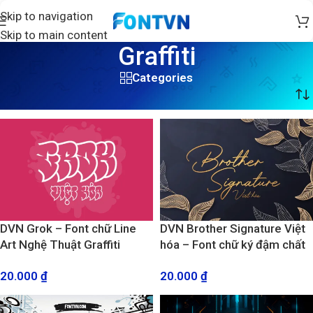
Skip to navigation
Skip to main content
Graffiti
Categories
Trang chủ
/
Graffiti
DVN Grok – Font chữ Line
DVN Brother Signature Việt
Art Nghệ Thuật Graffiti
hóa – Font chữ ký đậm chất
Bubble Cổ Điển
cool ngầu
20.000
₫
20.000
₫