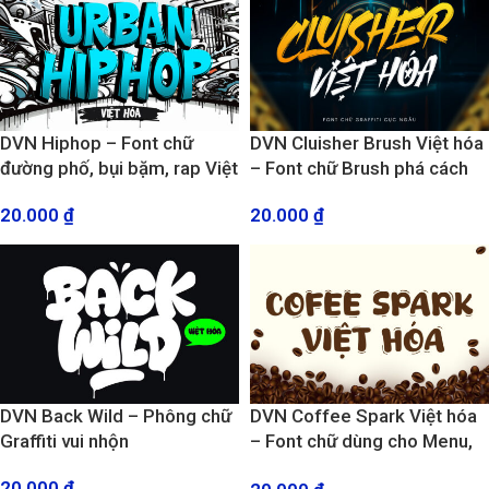
DVN Hiphop – Font chữ
DVN Cluisher Brush Việt hóa
đường phố, bụi bặm, rap Việt
– Font chữ Brush phá cách
20.000
₫
20.000
₫
DVN Back Wild – Phông chữ
DVN Coffee Spark Việt hóa
Graffiti vui nhộn
– Font chữ dùng cho Menu,
Poster, Logo quán cà phê,
20.000
₫