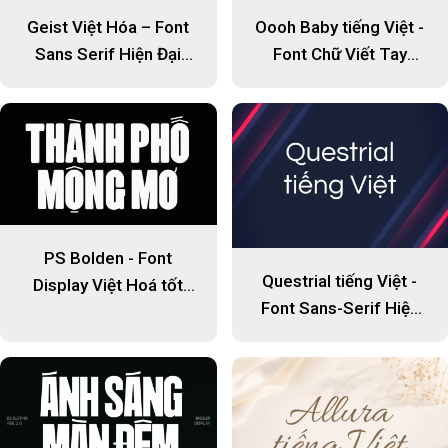
Geist Việt Hóa – Font
Oooh Baby tiếng Việt -
Sans Serif Hiện Đại
Font Chữ Viết Tay
Cho UI/UX & Website
Thanh Lịch, Tự Nhiên &
Dễ Thương
PS Bolden - Font
Questrial tiếng Việt -
Display Việt Hoá tốt
Font Sans-Serif Hiện
cho tiêu đề
Đại, Tối Giản Và Thanh
Lịch