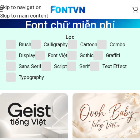
Skip to navigation
Skip to main content
Font chữ miễn phí
Home
/
Font chữ miễn phí
Lọc
Brush
Calligraphy
Cartoon
Combo
Display
Font Việt
Gothic
Graffiti
Sans Serif
Script
Serif
Text Effect
Typography