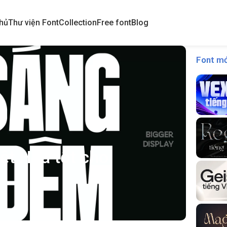
hủ
Thư viện Font
Collection
Free font
Blog
Font mớ
ệt Hoá tốt cho