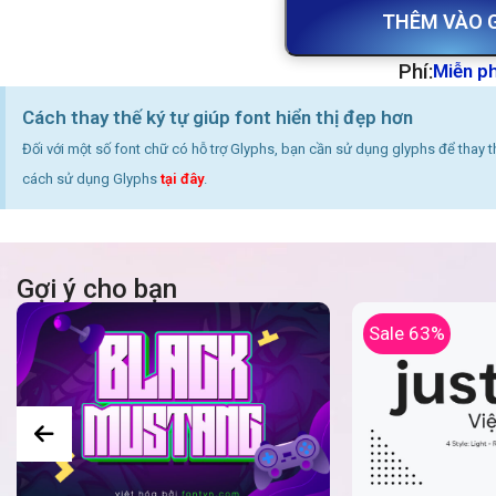
THÊM VÀO 
Phí:
Miễn ph
Cách thay thế ký tự giúp font hiển thị đẹp hơn
Đối với một số font chữ có hỗ trợ Glyphs, bạn cần sử dụng glyphs để thay 
cách sử dụng Glyphs
tại đây
.
Gợi ý cho bạn
Sale 63%