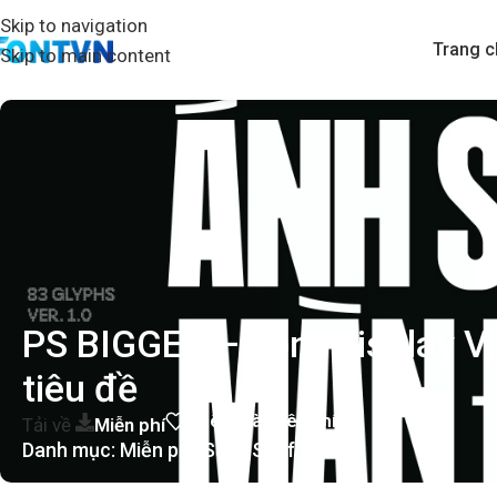
Skip to navigation
Trang c
Skip to main content
PS BIGGER – Font Display Vi
tiêu đề
Thêm vào yêu thích
Tải về
Miễn phí
Danh mục:
Miễn phí
,
Sans Serif