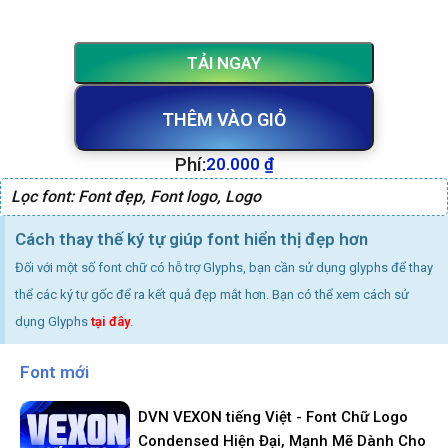
TẢI NGAY
THÊM VÀO GIỎ
Phí:
20.000
₫
Lọc font:
Font đẹp
,
Font logo
,
Logo
Cách thay thế ký tự giúp font hiển thị đẹp hơn
Đối với một số font chữ có hỗ trợ Glyphs, bạn cần sử dụng glyphs để thay
thể các ký tự gốc để ra kết quả đẹp mắt hơn. Bạn có thể xem cách sử
dụng Glyphs
tại đây
.
Font mới
DVN VEXON tiếng Việt - Font Chữ Logo
Condensed Hiện Đại, Mạnh Mẽ Dành Cho