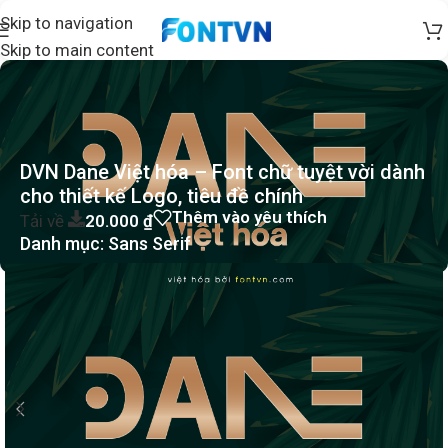
Skip to navigation
Skip to main content
DVN Dane Việt hóa – Font chữ tuyệt vời dành
cho thiết kế Logo, tiêu đề chính
Thêm vào yêu thích
Tải về
20.000
₫
Danh mục:
Sans Serif