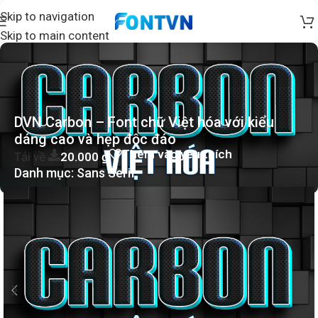
Skip to navigation
Skip to main content
DVN Carbon – Font chữ Việt hóa với kiểu
dáng cao và hẹp độc đáo
Thêm vào yêu thích
Tải về
20.000
₫
Danh mục:
Sans Serif