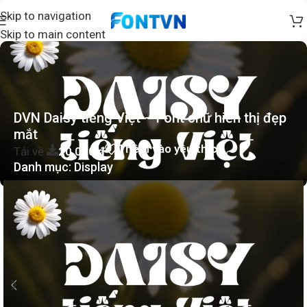
Skip to navigation
Skip to main content
DVN Daisy tiếng Việt – Font chữ hiển thị đẹp
mắt
Thêm vào yêu thích
Tải về
20.000
₫
Danh mục:
Display