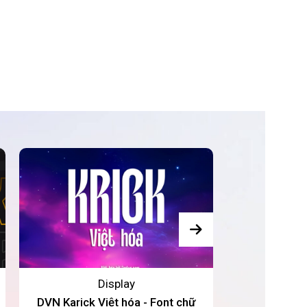
Display
DVN Karick Việt hóa - Font chữ
Retro Warp 