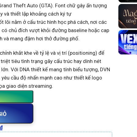
Grand Theft Auto (GTA). Font chữ gây ấn tượng
 và thiết lập khoảng cách ký tự
t lõi nằm ở cấu trúc hình học phá cách, nơi các
 có chủ đích vượt khỏi đường baseline hoặc cap
cạnh và mang đậm hơi thở đường phố.
ỉnh khắt khe về tỷ lệ và vị trí (positioning) để
riệt tiêu tình trạng gãy cấu trúc hay dính nét
c lớn. Với DNA thiết kế mang tính biểu tượng, DVN
hị yêu cầu độ nhấn mạnh cao như thiết kế logo
ọa giao diện streaming.
GIỎ
₫