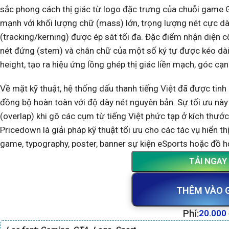
sắc phong cách thị giác từ logo đặc trưng của chuỗi game 
mạnh với khối lượng chữ (mass) lớn, trọng lượng nét cực dày
(tracking/kerning) được ép sát tối đa. Đặc điểm nhận diện cố
nét đứng (stem) và chân chữ của một số ký tự được kéo dài
height, tạo ra hiệu ứng lồng ghép thị giác liền mạch, góc 
Về mặt kỹ thuật, hệ thống dấu thanh tiếng Việt đã được tinh ch
đồng bộ hoàn toàn với độ dày nét nguyên bản. Sự tối ưu này t
(overlap) khi gõ các cụm từ tiếng Việt phức tạp ở kích thướ
Pricedown là giải pháp kỹ thuật tối ưu cho các tác vụ hiển t
game, typography, poster, banner sự kiện eSports hoặc đồ h
TẢI NGAY
THÊM VÀO 
Phí:
20.000