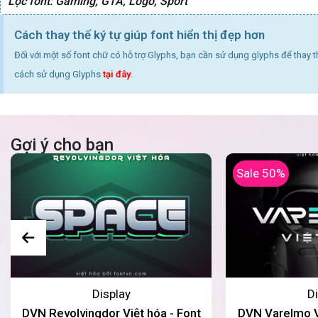
Lọc font:
Gaming
,
GTA
,
Logo
,
Sport
Cách thay thế ký tự giúp font hiển thị đẹp hơn
Đối với một số font chữ có hỗ trợ Glyphs, bạn cần sử dụng glyphs để thay 
cách sử dụng Glyphs
tại đây
.
Gợi ý cho bạn
Sale 50%
Display
Di
DVN Revolvingdor Việt hóa - Font
DVN Varelmo Vi