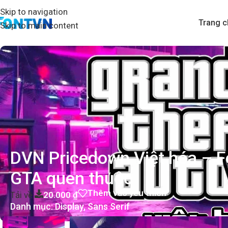
Skip to navigation
Trang c
Skip to main content
DVN Pricedown Việt hóa – 
GTA quen thuộc
Thêm vào yêu thích
Tải về
20.000
₫
Danh mục:
Display
,
Sans Serif