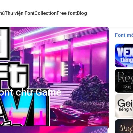
hủ
Thư viện Font
Collection
Free font
Blog
Font mớ
Font chữ Game