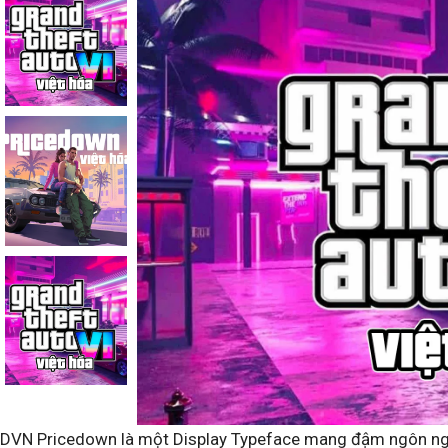
DVN Pricedown là một Display Typeface mang đậm ngôn ngữ t