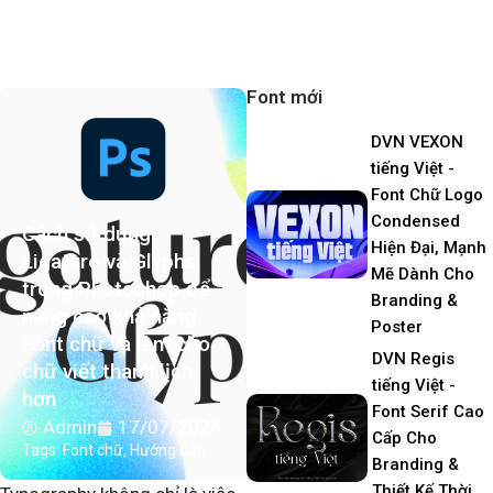
Font mới
DVN VEXON
tiếng Việt -
Font Chữ Logo
Condensed
Cách sử dụng
Hiện Đại, Mạnh
Ligature và Glyphs
Mẽ Dành Cho
trong Photoshop để
Branding &
nâng cao khả năng
Poster
Font chữ và làm cho
DVN Regis
chữ viết thanh lịch
tiếng Việt -
hơn
Font Serif Cao
Admin
17/07/2024
Cấp Cho
Tags:
Font chữ
,
Hướng dẫn
Branding &
Thiết Kế Thời