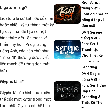
Riot Script
Ligature là gì?
tiếng Việt -
Font chữ Script
Ligature là sự kết hợp của hai
năng động và
hoặc nhiều ký tự thành một ký
đẹp mắt
tự duy nhất để tạo ra một
DVN Serene
hình thức viết liền mạch và
tiếng Việt -
Font Serif
thẩm mỹ hơn. Ví dụ, trong
Thanh Lịch
tiếng Anh, các cặp chữ như
Cho Thiết Kế
“fi” và “fl” thường được viết
Editorial &
liền mạch để trông đẹp mắt
Branding
hơn.
DVN Regis
tiếng Việt -
Glyphs là gì?
Font Serif Cao
Cấp Cho
Glyphs là các hình thức biến
Branding &
thể của một ký tự trong một
Thiết Kế Thời
font chữ. Glyphs có thể bao