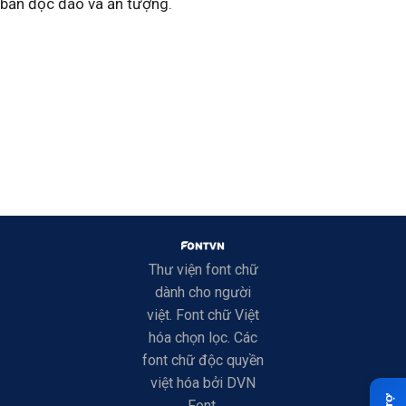
bản độc đáo và ấn tượng.
Thư viện font chữ
dành cho người
việt. Font chữ Việt
hóa chọn lọc. Các
font chữ độc quyền
việt hóa bởi DVN
Font.