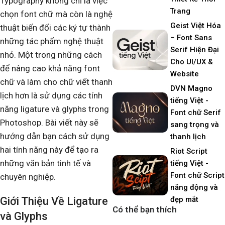
Typography không chỉ là việc
Trang
chọn font chữ mà còn là nghệ
Geist Việt Hóa
thuật biến đổi các ký tự thành
– Font Sans
những tác phẩm nghệ thuật
Serif Hiện Đại
nhỏ. Một trong những cách
Cho UI/UX &
để nâng cao khả năng font
Website
chữ và làm cho chữ viết thanh
DVN Magno
lịch hơn là sử dụng các tính
tiếng Việt -
năng ligature và glyphs trong
Font chữ Serif
Photoshop. Bài viết này sẽ
sang trọng và
hướng dẫn bạn cách sử dụng
thanh lịch
hai tính năng này để tạo ra
Riot Script
những văn bản tinh tế và
tiếng Việt -
Font chữ Script
chuyên nghiệp.
năng động và
Giới Thiệu Về Ligature
đẹp mắt
Có thể bạn thích
và Glyphs