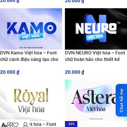
20.000
₫
20.000
₫
DVN Kamo Việt hóa – Font
DVN NEURO Việt hóa – Font
chữ cách điệu sáng tạo cho
chữ hoàn hảo cho thiết kế
thiết kế Logo, banner
Logo và xây dựng thương
20.000
₫
20.000
₫
hiệu
DVN Royal Việt hóa – Font
-50%