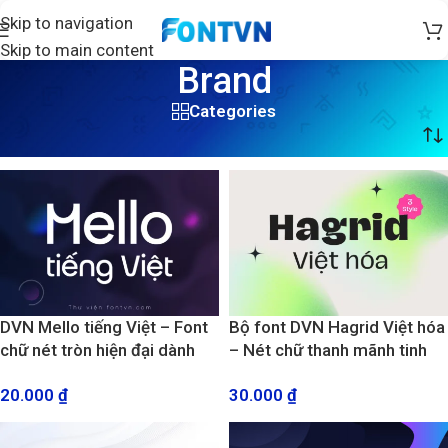
Skip to navigation
Skip to main content
Brand
Categories
Trang chủ
/
Sản phẩm được gắn thẻ “Brand”
DVN Mello tiếng Việt – Font
Bộ font DVN Hagrid Việt hóa
chữ nét tròn hiện đại dành
– Nét chữ thanh mãnh tinh
cho thiết kế Brand và thương
tế, kiểu dấu thế hệ mới mang
20.000
₫
30.000
₫
hiệu
xu hướng hiện đại (3 Style)