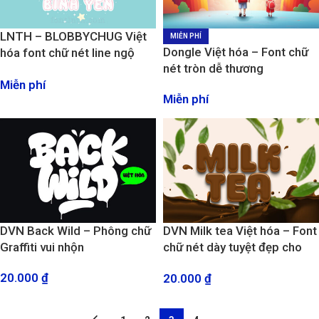
LNTH – BLOBBYCHUG Việt
MIỄN PHÍ
Dongle Việt hóa – Font chữ
hóa font chữ nét line ngộ
nét tròn dễ thương
nghĩ và đáng yêu
Miễn phí
Miễn phí
DVN Back Wild – Phông chữ
DVN Milk tea Việt hóa – Font
Graffiti vui nhộn
chữ nét dày tuyệt đẹp cho
thiết kế Menu trà sửa, cà phê
20.000
₫
20.000
₫
phong cách teen