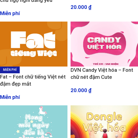
chữ ngộ nghĩ đáng yêu
thiết kế năng động, sáng tạo,
20.000
₫
trẻ em, quán trà sữa
Miễn phí
DVN Candy Việt hóa – Font
MIỄN PHÍ
Fat – Font chữ tiếng Việt nét
chữ nét đậm Cute
đậm đẹp mắt
20.000
₫
Miễn phí