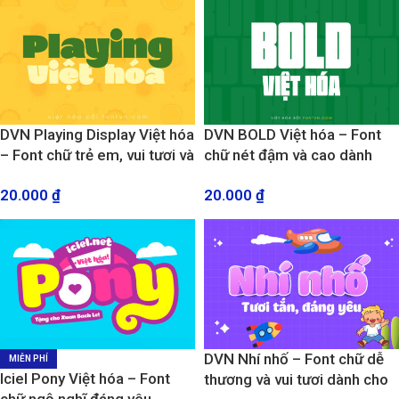
DVN Playing Display Việt hóa
DVN BOLD Việt hóa – Font
– Font chữ trẻ em, vui tươi và
chữ nét đậm và cao dành
ngộ nghĩnh
cho các thiết kế thu hẹp, ít
20.000
₫
20.000
₫
khoảng không
DVN Nhí nhố – Font chữ dễ
MIỄN PHÍ
Iciel Pony Việt hóa – Font
thương và vui tươi dành cho