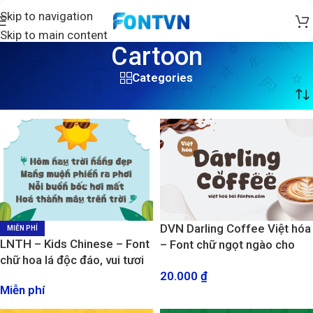
Skip to navigation
Skip to main content
Cartoon
Categories
Trang chủ
/
Cartoon
/
Trang 3
DVN Darling Coffee Việt hóa
MIỄN PHÍ
LNTH – Kids Chinese – Font
– Font chữ ngọt ngào cho
chữ hoa lá độc đáo, vui tươi
thiết kế Menu quán cà phê,
20.000
₫
trà sữa
Miễn phí