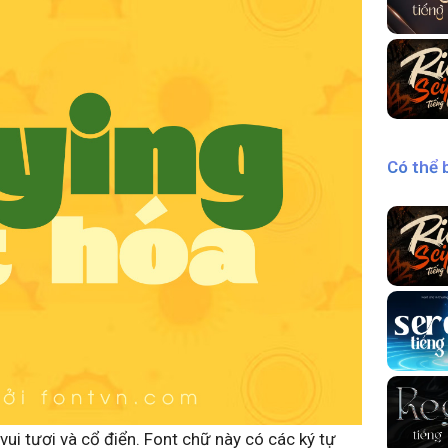
Có thể 
ui tươi và cổ điển. Font chữ này có các ký tự