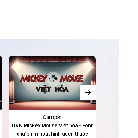
Cartoon
DVN Mickey Mouse Việt hóa - Font
DVN BubbleG
chữ phim hoạt hình quen thuộc
chữ ngộ nghĩn