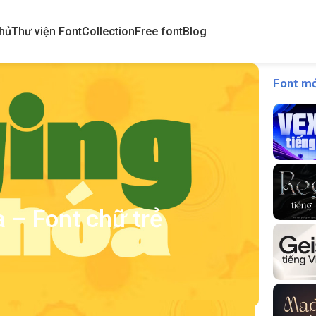
hủ
Thư viện Font
Collection
Free font
Blog
Font mớ
a – Font chữ trẻ