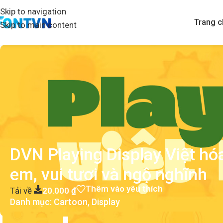
Skip to navigation
Trang c
Skip to main content
DVN Playing Display Việt hó
em, vui tươi và ngộ nghĩnh
Thêm vào yêu thích
Tải về
20.000
₫
Danh mục:
Cartoon
,
Display