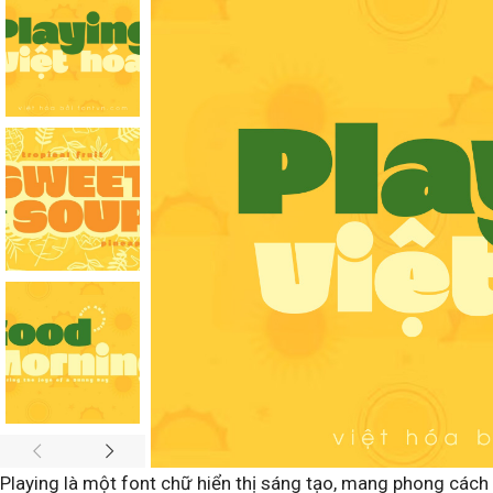
Playing là một font chữ hiển thị sáng tạo, mang phong cách v