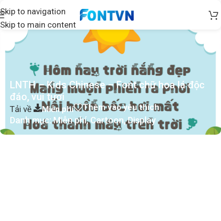
Skip to navigation
Skip to main content
LNTH – Kids Chinese – Font chữ hoa lá độc
đáo, vui tươi
Thêm vào yêu thích
Tải về
Miễn phí
Danh mục:
Miễn phí
,
Cartoon
,
Display