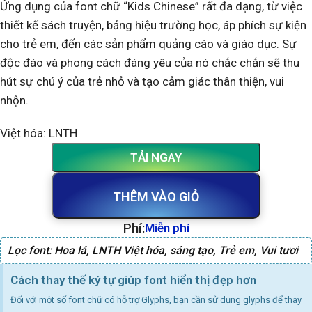
Ứng dụng của font chữ “Kids Chinese” rất đa dạng, từ việc
thiết kế sách truyện, bảng hiệu trường học, áp phích sự kiện
cho trẻ em, đến các sản phẩm quảng cáo và giáo dục. Sự
độc đáo và phong cách đáng yêu của nó chắc chắn sẽ thu
hút sự chú ý của trẻ nhỏ và tạo cảm giác thân thiện, vui
nhộn.
Việt hóa: LNTH
TẢI NGAY
THÊM VÀO GIỎ
Phí:
Miễn phí
Lọc font:
Hoa lá
,
LNTH Việt hóa
,
sáng tạo
,
Trẻ em
,
Vui tươi
Cách thay thế ký tự giúp font hiển thị đẹp hơn
Đối với một số font chữ có hỗ trợ Glyphs, bạn cần sử dụng glyphs để thay