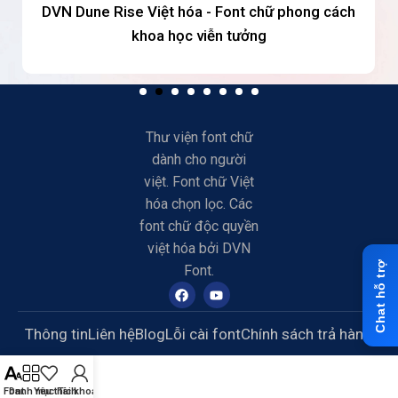
DVN Dune Rise Việt hóa - Font chữ phong cách
khoa học viễn tưởng
Thư viện font chữ
dành cho người
việt. Font chữ Việt
hóa chọn lọc. Các
font chữ độc quyền
việt hóa bởi DVN
Font.
Thông tin
Liên hệ
Blog
Lỗi cài font
Chính sách trả hàng
Font
Danh mục
Yêu thích
Tài khoản