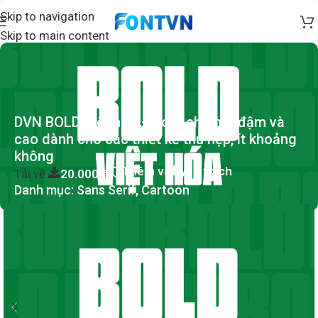
Skip to navigation
Skip to main content
DVN BOLD Việt hóa – Font chữ nét đậm và
cao dành cho các thiết kế thu hẹp, ít khoảng
không
Thêm vào yêu thích
Tải về
20.000
₫
Danh mục:
Sans Serif
,
Cartoon