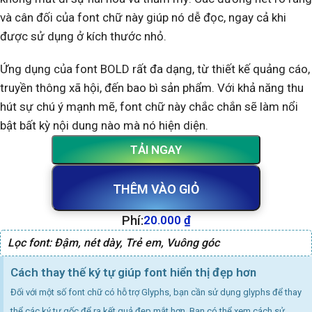
và cân đối của font chữ này giúp nó dễ đọc, ngay cả khi
được sử dụng ở kích thước nhỏ.
Ứng dụng của font BOLD rất đa dạng, từ thiết kế quảng cáo,
truyền thông xã hội, đến bao bì sản phẩm. Với khả năng thu
hút sự chú ý mạnh mẽ, font chữ này chắc chắn sẽ làm nổi
bật bất kỳ nội dung nào mà nó hiện diện.
TẢI NGAY
THÊM VÀO GIỎ
Phí:
20.000
₫
Lọc font:
Đậm
,
nét dày
,
Trẻ em
,
Vuông góc
Cách thay thế ký tự giúp font hiển thị đẹp hơn
Đối với một số font chữ có hỗ trợ Glyphs, bạn cần sử dụng glyphs để thay
thể các ký tự gốc để ra kết quả đẹp mắt hơn. Bạn có thể xem cách sử