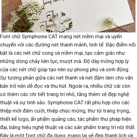
Font chữ Symphonie CAT mang nét mềm mại và uyển
chuyển với các đường nét thanh mảnh, tinh tế. Đặc điểm nổi
bật là các nét chữ cong và mềm mại, tạo cảm giác như
những dòng chảy liên tục, mượt mà. Độ dày mỏng hợp lý
của các nét chữ giúp tạo nên sự phong phú và sinh động.
Sự tương phản giữa các nét thanh và nét đậm làm cho văn
bản trở nên dễ đọc và thu hút. Ngoài ra, nhiều chữ cái còn
có thêm các chi tiết trang trí nhỏ, tăng thêm vẻ đẹp nghệ
thuật và sự tinh xảo. Symphonie CAT rất phù hợp cho các
thiệp mời đám cưới, thiệp chúc mừng, thư từ trang trọng,
thiết kế logo, ấn phẩm quảng cáo, tác phẩm thư pháp hiện
đại, bảng hiệu nghệ thuật và các sản phẩm trang trí nội thất.
Đây là một font chữ đa dụng, mang lại vẻ đẹp thanh lịch và