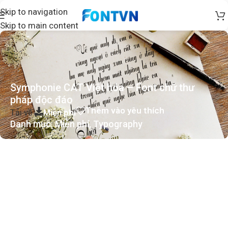
Skip to navigation
Skip to main content
Symphonie CAT Việt hóa – Font chữ thư
pháp độc đáo
Thêm vào yêu thích
Tải về
Miễn phí
Danh mục:
Miễn phí
,
Typography