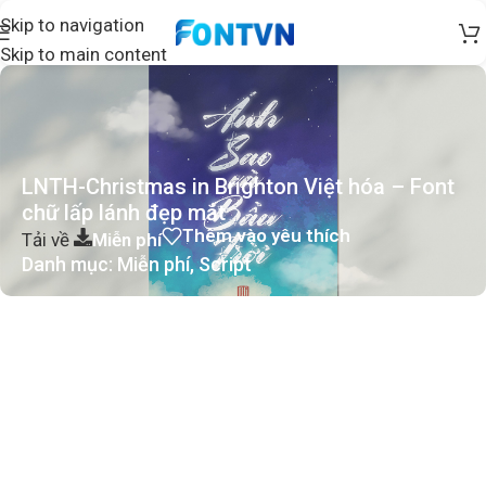
Skip to navigation
Skip to main content
LNTH-Christmas in Brighton Việt hóa – Font
chữ lấp lánh đẹp mắt
Thêm vào yêu thích
Tải về
Miễn phí
Danh mục:
Miễn phí
,
Script