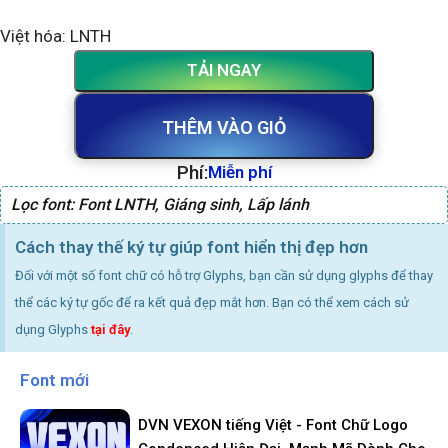
Việt hóa: LNTH
TẢI NGAY
THÊM VÀO GIỎ
Phí:
Miễn phí
Lọc font:
Font LNTH
,
Giáng sinh
,
Lấp lánh
Cách thay thế ký tự giúp font hiển thị đẹp hơn
Đối với một số font chữ có hỗ trợ Glyphs, bạn cần sử dụng glyphs để thay
thể các ký tự gốc để ra kết quả đẹp mắt hơn. Bạn có thể xem cách sử
dụng Glyphs
tại đây
.
Font mới
DVN VEXON tiếng Việt - Font Chữ Logo