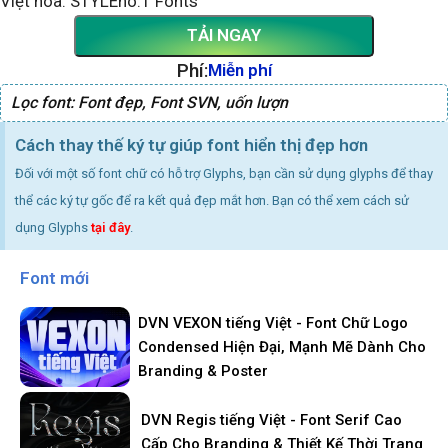
Việt hóa: STYLEno.1 Fonts
TẢI NGAY
Phí:
Miễn phí
Lọc font:
Font đẹp
,
Font SVN
,
uốn lượn
Cách thay thế ký tự giúp font hiển thị đẹp hơn
Đối với một số font chữ có hỗ trợ Glyphs, bạn cần sử dụng glyphs để thay
thể các ký tự gốc để ra kết quả đẹp mắt hơn. Bạn có thể xem cách sử
dụng Glyphs
tại đây
.
Font mới
DVN VEXON tiếng Việt - Font Chữ Logo
Condensed Hiện Đại, Mạnh Mẽ Dành Cho
Branding & Poster
DVN Regis tiếng Việt - Font Serif Cao
Cấp Cho Branding & Thiết Kế Thời Trang