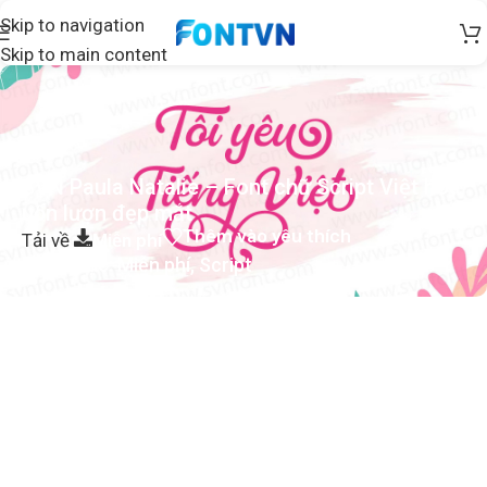
Skip to navigation
Skip to main content
SVN Paula Natalie – Font chữ Script Việt hóa
uốn lượn đẹp mắt
Thêm vào yêu thích
Tải về
Miễn phí
Danh mục:
Miễn phí
,
Script