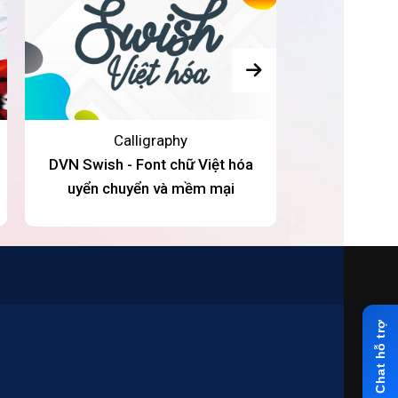
Calligraphy
DVN Swish - Font chữ Việt hóa
DVN Arya Scr
uyển chuyển và mềm mại
chữ Vi