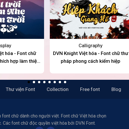
splay
Calligraphy
ệt hóa - Font chữ
DVN Knight Việt hóa - Font chữ thư
 thích hợp làm thiệp
pháp phong cách kiếm hiệp
ypography
Thư viện Font
Collection
Free font
Blog
 font chữ dành cho người việt. Font chữ Việt hóa chọn
c. Các font chữ độc quyền việt hóa bởi DVN Font.