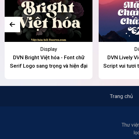
Display
Di
DVN Bright Việt hóa - Font chữ
DVN Lively Vi
Serif Logo sang trọng và hiện đại
Script vui tươi
mời, t
Trang chủ
Thư viện
lọ