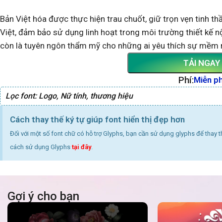
Bản Việt hóa được thực hiện trau chuốt, giữ trọn vẹn tinh t
Việt, đảm bảo sử dụng linh hoạt trong môi trường thiết kế nộ
còn là tuyên ngôn thẩm mỹ cho những ai yêu thích sự mềm mạ
TẢI NGAY
Phí:
Miễn ph
Lọc font:
Logo
,
Nữ tính
,
thương hiệu
Cách thay thế ký tự giúp font hiển thị đẹp hơn
Đối với một số font chữ có hỗ trợ Glyphs, bạn cần sử dụng glyphs để thay 
cách sử dụng Glyphs
tại đây
.
Gợi ý cho bạn