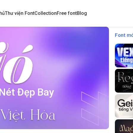
hủ
Thư viện Font
Collection
Free font
Blog
Font mớ
 Nét Đẹp Bay