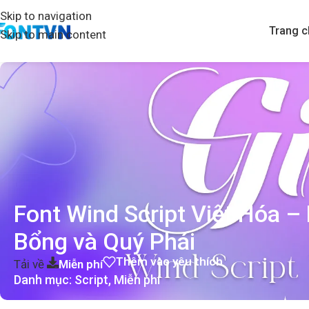
Skip to navigation
Trang c
Skip to main content
Font Wind Script Việt Hóa –
Bổng và Quý Phái
Thêm vào yêu thích
Tải về
Miễn phí
Danh mục:
Script
,
Miễn phí