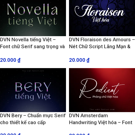
DVN Novella tiếng Việt –
DVN Floraison des Amours –
Font chữ Serif sang trọng và
Nét Chữ Script Lãng Mạn &
tinh tế
Sang Trọng
20.000
₫
20.000
₫
DVN Bery – Chuẩn mực Serif
DVN Amsterdam
cho thiết kế cao cấp
Handwriting Việt hóa – Font
chữ ký tuyệt đẹp cho mọi