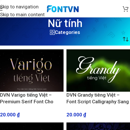
Skip to navigation
Skip to main content
Nữ tính
Categories
Trang chủ
/
Sản phẩm được gắn thẻ “Nữ tính”
DVN Varigo tiếng Việt –
DVN Grandy tiêng Việt –
Premium Serif Font Cho
Font Script Calligraphy Sang
Logo & Thương Hiệu
Trọng & Cổ Điển
20.000
₫
20.000
₫