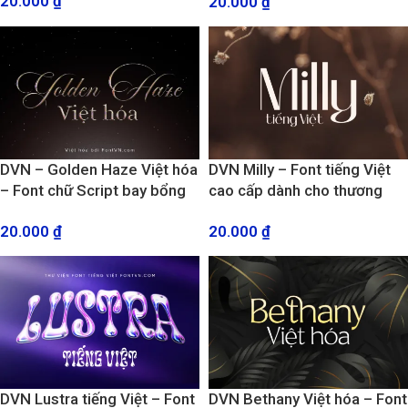
20.000
₫
20.000
₫
thiết kế
DVN – Golden Haze Việt hóa
DVN Milly – Font tiếng Việt
– Font chữ Script bay bổng
cao cấp dành cho thương
và sang trọng
hiệu thời trang, mỹ phẩm
20.000
₫
20.000
₫
DVN Lustra tiếng Việt – Font
DVN Bethany Việt hóa – Font