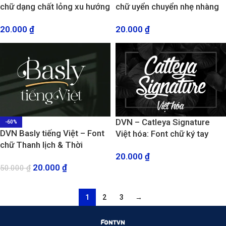
chữ dạng chất lỏng xu hướng
chữ uyển chuyển nhẹ nhàng
Y2K
và thanh thoát
20.000
₫
20.000
₫
DVN – Catleya Signature
-60%
DVN Basly tiếng Việt – Font
Việt hóa: Font chữ ký tay
chữ Thanh lịch & Thời
sang trọng và tinh tế
20.000
₫
thượng cho thiết kế cao cấp
20.000
₫
50.000
₫
1
2
3
→