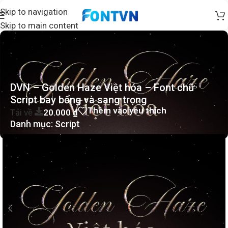
Skip to navigation
Skip to main content
DVN – Golden Haze Việt hóa – Font chữ
Script bay bổng và sang trọng
Thêm vào yêu thích
Tải về
20.000
₫
Danh mục:
Script