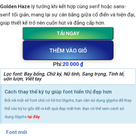
Golden Haze
lý tưởng khi kết hợp cùng serif hoặc sans-
serif tối giản, mang lại sự cân bằng giữa cổ điển và hiện đại,
giúp thiết kế trở nên cuốn hút và đẳng cấp hơn.
TẢI NGAY
THÊM VÀO GIỎ
Phí:
20.000
₫
Lọc font:
Bay bổng
,
Chữ ký
,
Nữ tính
,
Sang trọng
,
Tinh tế
,
uốn lượn
,
Viết tay
Cách thay thế ký tự giúp font hiển thị đẹp hơn
Đối với một số font chữ có hỗ trợ Glyphs, bạn cần sử dụng glyphs để thay
thể các ký tự gốc để ra kết quả đẹp mắt hơn. Bạn có thể xem cách sử
dụng Glyphs
tại đây
.
Font mới