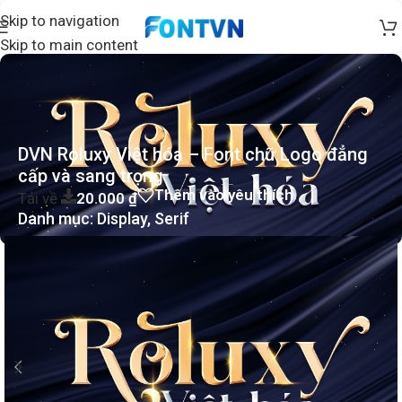
Skip to navigation
Skip to main content
DVN Roluxy Việt hóa – Font chữ Logo đẳng
cấp và sang trọng
Thêm vào yêu thích
Tải về
20.000
₫
Danh mục:
Display
,
Serif