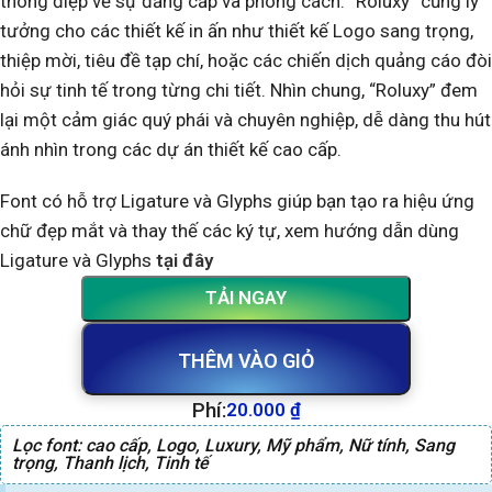
thông điệp về sự đẳng cấp và phong cách. “Roluxy” cũng lý
tưởng cho các thiết kế in ấn như thiết kế Logo sang trọng,
thiệp mời, tiêu đề tạp chí, hoặc các chiến dịch quảng cáo đòi
hỏi sự tinh tế trong từng chi tiết. Nhìn chung, “Roluxy” đem
lại một cảm giác quý phái và chuyên nghiệp, dễ dàng thu hút
ánh nhìn trong các dự án thiết kế cao cấp.
Font có hỗ trợ Ligature và Glyphs giúp bạn tạo ra hiệu ứng
chữ đẹp mắt và thay thế các ký tự, xem hướng dẫn dùng
Ligature và Glyphs
tại đây
TẢI NGAY
THÊM VÀO GIỎ
Phí:
20.000
₫
Lọc font:
cao cấp
,
Logo
,
Luxury
,
Mỹ phẩm
,
Nữ tính
,
Sang
trọng
,
Thanh lịch
,
Tinh tế