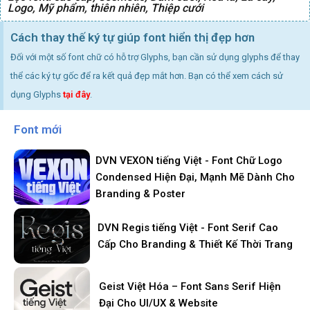
Logo
,
Mỹ phẩm
,
thiên nhiên
,
Thiệp cưới
Cách thay thế ký tự giúp font hiển thị đẹp hơn
Đối với một số font chữ có hỗ trợ Glyphs, bạn cần sử dụng glyphs để thay
thể các ký tự gốc để ra kết quả đẹp mắt hơn. Bạn có thể xem cách sử
dụng Glyphs
tại đây
.
Font mới
DVN VEXON tiếng Việt - Font Chữ Logo
Condensed Hiện Đại, Mạnh Mẽ Dành Cho
Branding & Poster
DVN Regis tiếng Việt - Font Serif Cao
Cấp Cho Branding & Thiết Kế Thời Trang
Geist Việt Hóa – Font Sans Serif Hiện
Đại Cho UI/UX & Website