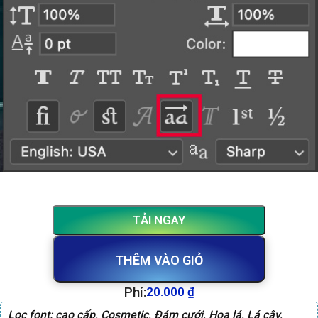
TẢI NGAY
THÊM VÀO GIỎ
Phí:
20.000
₫
Lọc font:
cao cấp
,
Cosmetic
,
Đám cưới
,
Hoa lá
,
Lá cây
,