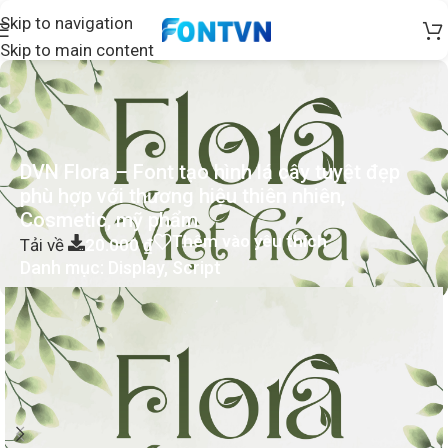
Skip to navigation
Skip to main content
DVN Flora – Font tạo hình lá cây tuyệt đẹp
phù hợp với thương hiệu thiên nhiên,
Cosmetic, mỹ phẩm
Thêm vào yêu thích
Tải về
20.000
₫
Danh mục:
Display
,
Script