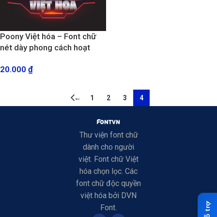
Poony Việt hóa – Font chữ
nét dày phong cách hoạt
hình đẹp mắt
20.000
₫
←
1
2
3
4
Thư viện font chữ
dành cho người
việt. Font chữ Việt
hóa chọn lọc. Các
font chữ độc quyền
việt hóa bởi DVN
Font.