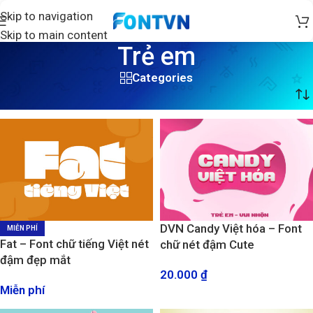
Skip to navigation
Skip to main content
Trẻ em
Categories
Trang chủ
/
Sản phẩm được gắn thẻ “Trẻ em”
/
Trang 4
DVN Candy Việt hóa – Font
MIỄN PHÍ
Fat – Font chữ tiếng Việt nét
chữ nét đậm Cute
đậm đẹp mắt
20.000
₫
Miễn phí