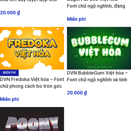
Font chữ ngộ nghĩnh, đáng
thiết kế Menu trà sửa, cà phê
20.000
₫
yêu
phong cách teen
Miễn phí
DVN BubbleGum Việt hóa –
MIỄN PHÍ
DVN Fredoka Việt hóa – Font
Font chữ ngộ nghĩnh và tinh
chữ phong cách bo tròn góc
nghịch, phù hợp cho thiết kế
20.000
₫
mềm mại và vui nhộn
về trẻ em, sáng tạo
Miễn phí