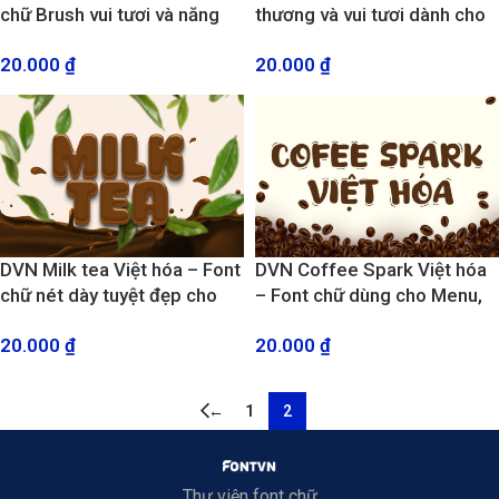
chữ Brush vui tươi và năng
thương và vui tươi dành cho
động
thiết kế năng động, sáng tạo,
20.000
₫
20.000
₫
trẻ em, quán trà sữa
DVN Milk tea Việt hóa – Font
DVN Coffee Spark Việt hóa
chữ nét dày tuyệt đẹp cho
– Font chữ dùng cho Menu,
thiết kế Menu trà sửa, cà phê
Poster, Logo quán cà phê,
20.000
₫
20.000
₫
phong cách teen
trà sữa
←
1
2
Thư viện font chữ