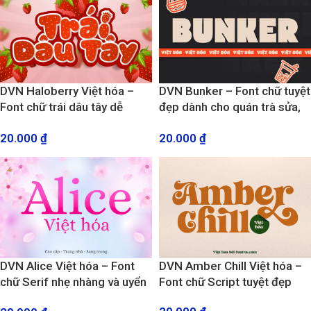
DVN Haloberry Việt hóa –
DVN Bunker – Font chữ tuyệt
Font chữ trái dâu tây dễ
đẹp dành cho quán trà sửa,
thương phù hợp cho các dự
ăn vặt, Fast Food
20.000
₫
20.000
₫
án sáng tạo
DVN Alice Việt hóa – Font
DVN Amber Chill Việt hóa –
chữ Serif nhẹ nhàng và uyển
Font chữ Script tuyệt đẹp
chuyển