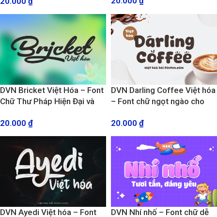
20.000
₫
20.000
₫
DVN Bricket Việt Hóa – Font
DVN Darling Coffee Việt hóa
Chữ Thư Pháp Hiện Đại và
– Font chữ ngọt ngào cho
Cuốn Hút
thiết kế Menu quán cà phê,
20.000
₫
20.000
₫
trà sữa
DVN Ayedi Việt hóa – Font
DVN Nhí nhố – Font chữ dễ