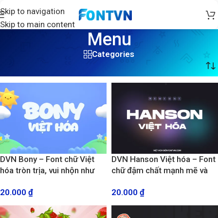
Skip to navigation
Skip to main content
Menu
Categories
Trang chủ
/
Sản phẩm được gắn thẻ “Menu”
/
Trang 2
DVN Bony – Font chữ Việt
DVN Hanson Việt hóa – Font
hóa tròn trịa, vui nhộn như
chữ đậm chất mạnh mẽ và
bong bóng kẹo ngọt
hiện đại
20.000
₫
20.000
₫