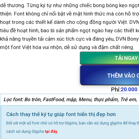
dễ thương. Từng ký tự như những chiếc bong bóng kẹo ngọt
thiện. Font không chỉ nổi bật về mặt hình thức mà còn hỗ trợ
hoạt trong các thiết kế dành cho cộng đồng người Việt. DV
tiêu đề hoạt hình, bao bì sản phẩm ngọt ngào hay các thiết k
khả năng truyền tải cảm xúc tích cực và đáng yêu, DVN Bony
một font Việt hóa vui nhộn, dễ sử dụng và đậm chất riêng.
TẢI NGAY
THÊM VÀO 
Phí:
20.000
Lọc font:
Bo tròn
,
FastFood
,
mập
,
Menu
,
thực phẩm
,
Trẻ em
,
Cách thay thế ký tự giúp font hiển thị đẹp hơn
Đối với một số font chữ có hỗ trợ Glyphs, bạn cần sử dụng glyphs để thay 
cách sử dụng Glyphs
tại đây
.