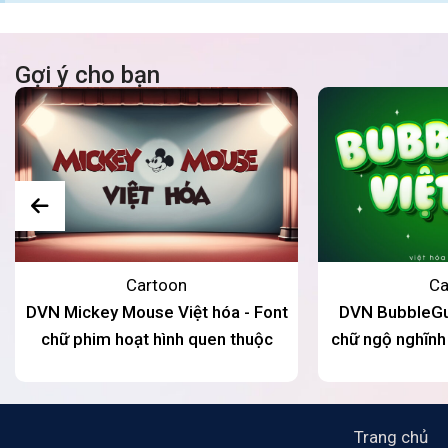
Gợi ý cho bạn
Cartoon
Ca
DVN Mickey Mouse Việt hóa - Font
DVN BubbleGum
chữ phim hoạt hình quen thuộc
chữ ngộ nghĩnh 
hợp cho thiết 
Trang chủ