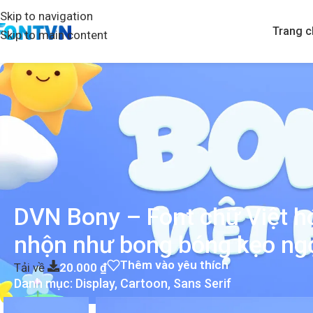
Skip to navigation
Trang c
Skip to main content
DVN Bony – Font chữ Việt hóa
nhộn như bong bóng kẹo ng
Thêm vào yêu thích
Tải về
20.000
₫
Danh mục:
Display
,
Cartoon
,
Sans Serif