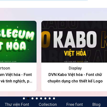
rtoon
Display
 Việt hóa - Font
DVN Kabo Việt hóa - Font chữ
và tinh nghịch, phù
chuyên dụng cho thiết kế Logo
kế về trẻ em, sáng
tạo
Thư viện Font
Collection
Free font
Blog