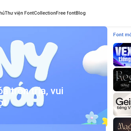
hủ
Thư viện Font
Collection
Free font
Blog
Font mớ
 tròn trịa, vui
ọt