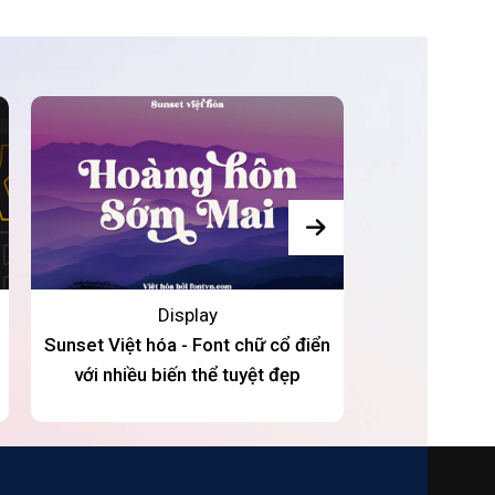
Sale 33%
Display
Sunset Việt hóa - Font chữ cổ điển
DVN Notch ti
với nhiều biến thể tuyệt đẹp
tuyệt đẹp cho 