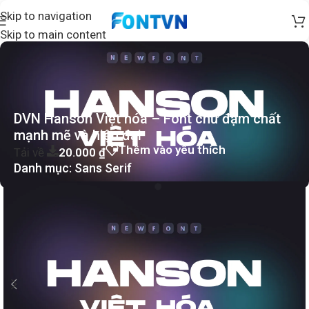
Skip to navigation
Skip to main content
DVN Hanson Việt hóa – Font chữ đậm chất
mạnh mẽ và hiện đại
Thêm vào yêu thích
Tải về
20.000
₫
Danh mục:
Sans Serif