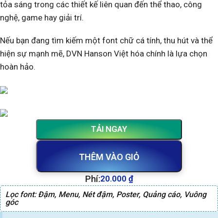
tỏa sáng trong các thiết kế liên quan đến thể thao, công
nghệ, game hay giải trí.
Nếu bạn đang tìm kiếm một font chữ cá tính, thu hút và thể
hiện sự mạnh mẽ, DVN Hanson Việt hóa chính là lựa chọn
hoàn hảo.
TẢI NGAY
THÊM VÀO GIỎ
Phí:
20.000
₫
Lọc font:
Đậm
,
Menu
,
Nét đậm
,
Poster
,
Quảng cáo
,
Vuông
góc