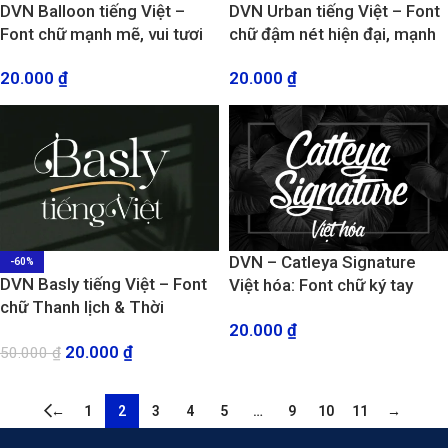
DVN Balloon tiếng Việt –
DVN Urban tiếng Việt – Font
Font chữ mạnh mẽ, vui tươi
chữ đậm nét hiện đại, mạnh
và hiện đại với các đường nét
mẽ và ấn tượng
20.000
₫
20.000
₫
độc đáo
DVN – Catleya Signature
-60%
DVN Basly tiếng Việt – Font
Việt hóa: Font chữ ký tay
chữ Thanh lịch & Thời
sang trọng và tinh tế
20.000
₫
thượng cho thiết kế cao cấp
20.000
₫
50.000
₫
←
1
2
3
4
5
…
9
10
11
→