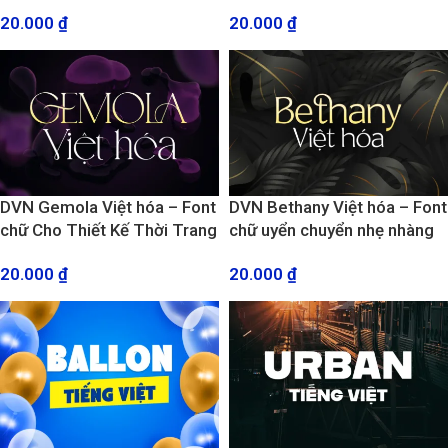
hiệu thời trang, mỹ phẩm
thanh lịch và uy quyền
20.000
₫
20.000
₫
DVN Gemola Việt hóa – Font
DVN Bethany Việt hóa – Font
chữ Cho Thiết Kế Thời Trang
chữ uyển chuyển nhẹ nhàng
& Thương Hiệu Sang Trọng
và thanh thoát
20.000
₫
20.000
₫