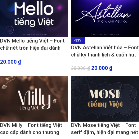
DVN Mello tiếng Việt – Font
-33%
DVN Astellan Việt hóa – Font
chữ nét tròn hiện đại dành
chữ ký thanh lịch & cuốn hút
cho thiết kế Brand và thương
20.000
₫
hiệu
20.000
₫
30.000
₫
DVN Milly – Font tiếng Việt
DVN Mose tiếng Việt – Font
cao cấp dành cho thương
serif đậm, hiện đại mang nét