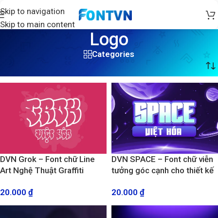
Skip to navigation
Skip to main content
Logo
Categories
Trang chủ
/
Sản phẩm được gắn thẻ “Logo”
/
Trang 2
DVN Grok – Font chữ Line
DVN SPACE – Font chữ viễn
Art Nghệ Thuật Graffiti
tưởng góc cạnh cho thiết kế
Bubble Cổ Điển
tương lai
20.000
₫
20.000
₫