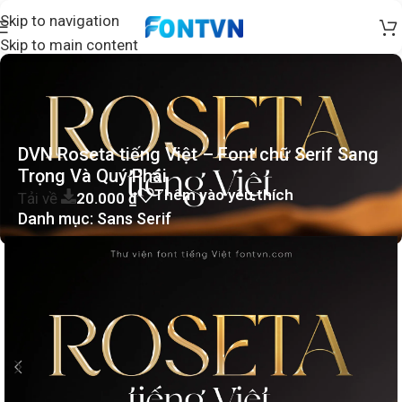
Skip to navigation
Skip to main content
DVN Roseta tiếng Việt – Font chữ Serif Sang
Trọng Và Quý Phái
Thêm vào yêu thích
Tải về
20.000
₫
Danh mục:
Sans Serif