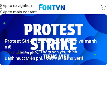
Skip to navigation
Skip to main content
Protest Strike font tiếng Việt đậm và mạnh
mẽ
Thêm vào yêu thích
Tải về
Miễn phí
Danh mục:
Miễn phí
,
Font Việt
,
Sans Serif