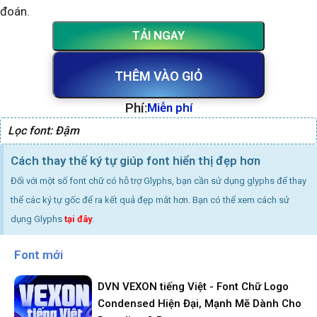
đoán.
TẢI NGAY
THÊM VÀO GIỎ
Phí:
Miễn phí
Lọc font:
Đậm
Cách thay thế ký tự giúp font hiển thị đẹp hơn
Đối với một số font chữ có hỗ trợ Glyphs, bạn cần sử dụng glyphs để thay
thể các ký tự gốc để ra kết quả đẹp mắt hơn. Bạn có thể xem cách sử
dụng Glyphs
tại đây
.
Font mới
DVN VEXON tiếng Việt - Font Chữ Logo
Condensed Hiện Đại, Mạnh Mẽ Dành Cho