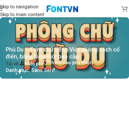
Skip to navigation
Skip to main content
Phù Du – Font chữ tiếng Việt phong cách cổ
điển, bảng hiệu thời bao cấp
Thêm vào yêu thích
Tải về
Miễn phí
Danh mục:
Sans Serif