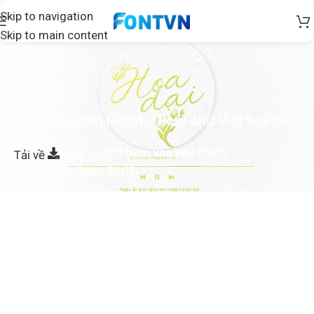
Skip to navigation
Skip to main content
MTD LeJardin Floral – Font chữ Việt hóa nữ
tính
Thêm vào yêu thích
Tải về
Miễn phí
Danh mục:
Sans Serif