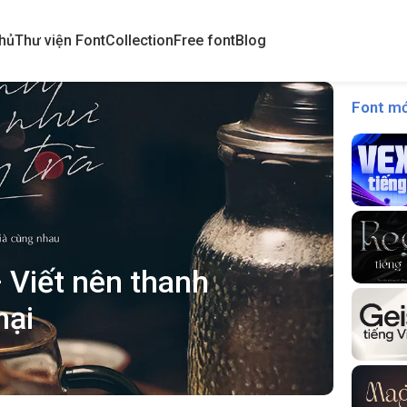
hủ
Thư viện Font
Collection
Free font
Blog
Font mớ
 Viết nên thanh
mại