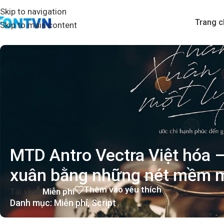
Skip to navigation
Trang c
Skip to main content
MTD Antro Vectra Việt hóa –
xuân bằng những nét mềm 
Thêm vào yêu thích
Tải về
Miễn phí
Danh mục:
Miễn phí
,
Script