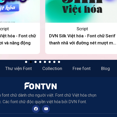
cript
Script
ệt hóa - Font chữ
DVN Silk Việt hóa - Font chữ Serif
ươi và năng động
thanh nhã với đường nét mượt mà
và quý phái
Thư viện Font
Collection
Free font
Blog
 font chữ dành cho người việt. Font chữ Việt hóa chọn
c. Các font chữ độc quyền việt hóa bởi DVN Font.