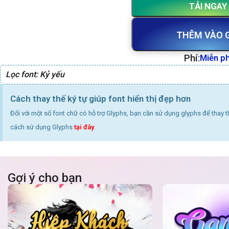
TẢI NGAY
THÊM VÀO 
Phí:
Miễn ph
Lọc font:
Kỷ yếu
Cách thay thế ký tự giúp font hiển thị đẹp hơn
Đối với một số font chữ có hỗ trợ Glyphs, bạn cần sử dụng glyphs để thay 
cách sử dụng Glyphs
tại đây
.
Gợi ý cho bạn