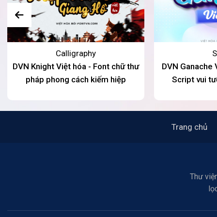
Calligraphy
S
DVN Knight Việt hóa - Font chữ thư
DVN Ganache Vi
pháp phong cách kiếm hiệp
Script vui t
Trang chủ
Thư viện
lọ