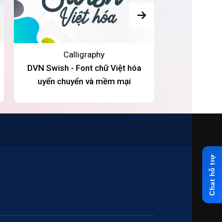
Calligraphy
DVN Swish - Font chữ Việt hóa
DVN Hearth 
uyển chuyển và mềm mại
trái tim c