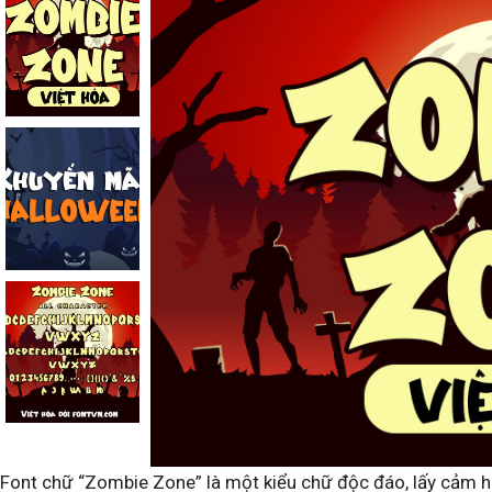
Font chữ “Zombie Zone” là một kiểu chữ độc đáo, lấy cảm hứ