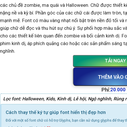
các chủ đề zombie, ma quái và Halloween. Chữ được thiết k
nặng nề và kỳ bí. Phần góc của các chữ cái được làm tròn,
mạnh mẽ. Font có màu vàng nhạt nổi bật trên nền đỏ tối và
giúp chữ dễ đọc và thu hút sự chú ý. Sự phối hợp màu sắc v
cho các thiết kế liên quan đến zombie và bối cảnh kinh dị. 
phim kinh dị, áp phích quảng cáo hoặc các sản phẩm sáng tạ
nghĩnh.
TẢI NGAY
THÊM VÀO 
Phí:
20.000
Lọc font:
Halloween
,
Kids
,
Kinh dị
,
Lễ hội
,
Ngộ nghĩnh
,
Rùng 
Cách thay thế ký tự giúp font hiển thị đẹp hơn
Đối với một số font chữ có hỗ trợ Glyphs, bạn cần sử dụng glyphs để thay 