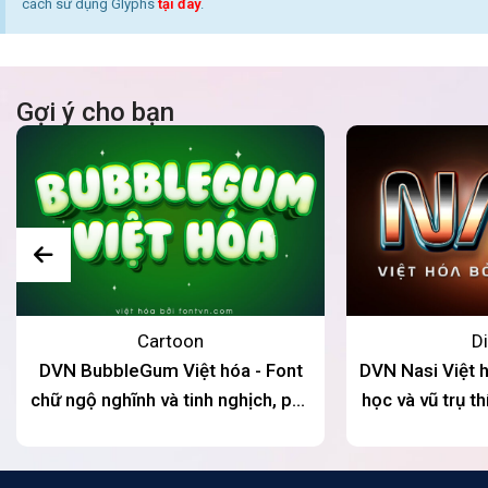
cách sử dụng Glyphs
tại đây
.
Gợi ý cho bạn
Cartoon
Di
DVN BubbleGum Việt hóa - Font
DVN Nasi Việt h
chữ ngộ nghĩnh và tinh nghịch, phù
học và vũ trụ t
hợp cho thiết kế về trẻ em, sáng
án sáng tạo, 
tạo