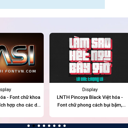
splay
Display
óa - Font chữ khoa
LNTH Pincoya Black Việt hóa -
hích hợp cho các dự
Font chữ phong cách bụi bặm,
tiền điện tử, Logo
đường phố