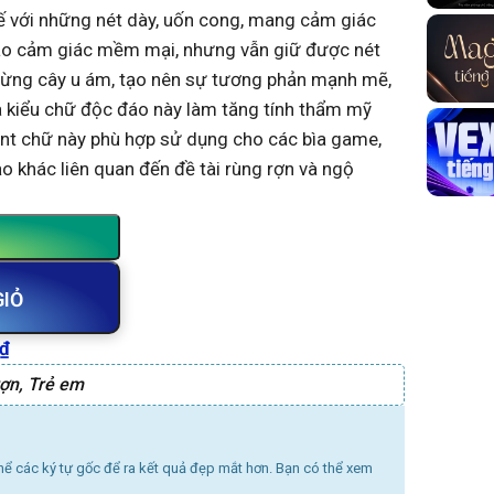
ế với những nét dày, uốn cong, mang cảm giác
 tạo cảm giác mềm mại, nhưng vẫn giữ được nét
 rừng cây u ám, tạo nên sự tương phản mạnh mẽ,
à kiểu chữ độc đáo này làm tăng tính thẩm mỹ
Font chữ này phù hợp sử dụng cho các bìa game,
o khác liên quan đến đề tài rùng rợn và ngộ
GIỎ
₫
rợn
,
Trẻ em
thể các ký tự gốc để ra kết quả đẹp mắt hơn. Bạn có thể xem