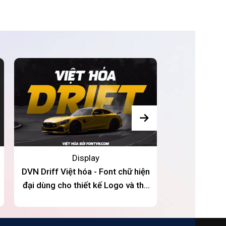
Sale 33%
Display
DVN Driff Việt hóa - Font chữ hiện
DVN Notch ti
đại dùng cho thiết kế Logo và thể
tuyệt đẹp cho 
thao