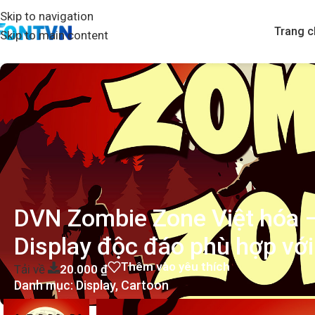
Skip to navigation
Trang c
Skip to main content
DVN Zombie Zone Việt hóa 
Display độc đáo phù hợp với
Thêm vào yêu thích
Tải về
20.000
₫
Danh mục:
Display
,
Cartoon