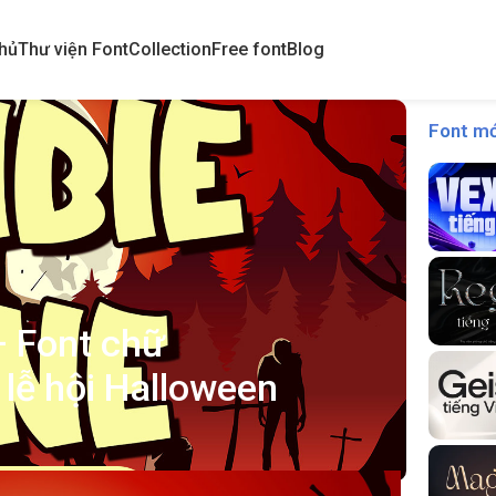
hủ
Thư viện Font
Collection
Free font
Blog
Font mớ
– Font chữ
 lễ hội Halloween